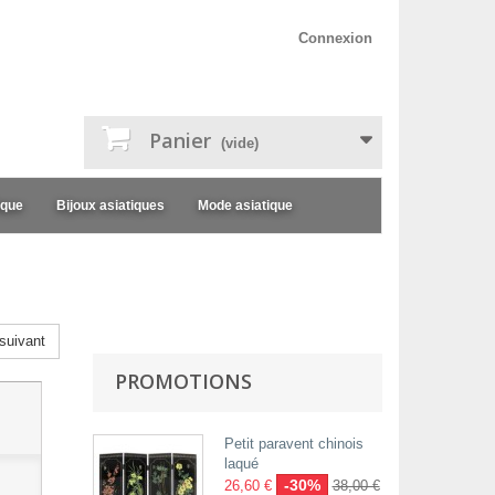
Connexion
Panier
(vide)
ique
Bijoux asiatiques
Mode asiatique
suivant
PROMOTIONS
Petit paravent chinois
laqué
-30%
26,60 €
38,00 €