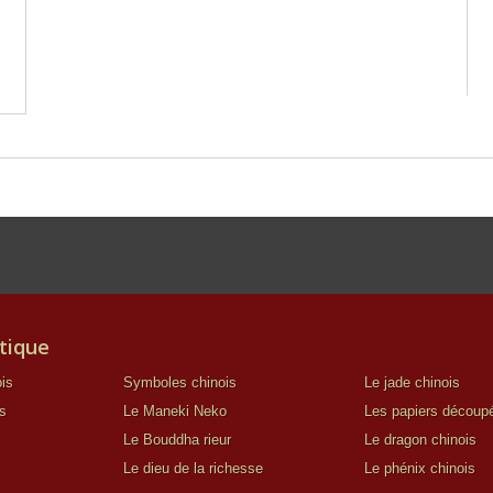
tique
is
Symboles chinois
Le jade chinois
s
Le Maneki Neko
Les papiers découp
Le Bouddha rieur
Le dragon chinois
Le dieu de la richesse
Le phénix chinois