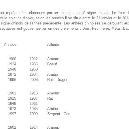
nt représentées chacunes par un animal, appellé signe chinois. Le Jour d
 le solstice d'hiver, selon les années il se situe entre le 21 janvier et le 20 f
signe chinois de l'année précédente. Les années chinoises se déroulent au
écutives est gouvernée par un des 5 éléments : Bois, Feu, Terre, Métal, Eau
Années
Affinité
1900
1912
Amour:
1924
1936
Boeuf
1948
1960
1972
1984
Amitié
1996
2008
Rat - Dragon
1901
1913
Amour:
1925
1937
Rat
1949
1961
1973
1985
Amitié
1997
2009
Serpent - Coq
1902
1914
Amour: