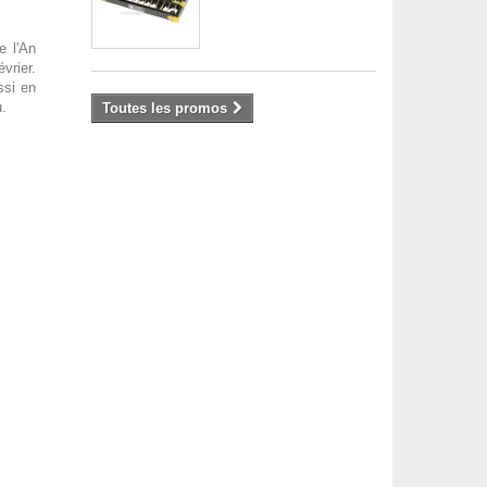
e l'An
évrier.
ssi en
.
Toutes les promos