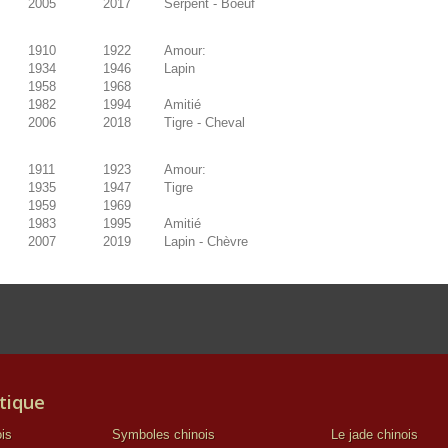
2005
2017
Serpent - Boeuf
1910
1922
Amour:
1934
1946
Lapin
1958
1968
1982
1994
Amitié
2006
2018
Tigre - Cheval
1911
1923
Amour:
1935
1947
Tigre
1959
1969
1983
1995
Amitié
2007
2019
Lapin - Chèvre
tique
is
Symboles chinois
Le jade chinois