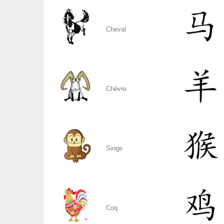
Cheval
Chèvre
Singe
Coq