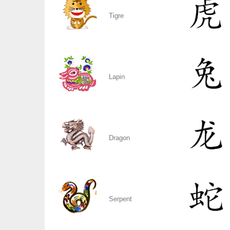
Tigre
Lapin
Dragon
Serpent